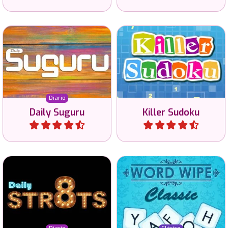
Juega nuestros
Para los verdaderos
rompecabezas diarios de
amantes del Sudoku: el
Suguru o Tectonic.
Sudoku Asesino.
Diario
Daily Suguru
Killer Sudoku
Jugar
Jugar
Juega todos los días un
Une letras y crea palabras
nuevo juego de Str8ts en
válidas en este juego
tres niveles de dificultad.
clásico "Word wipe".