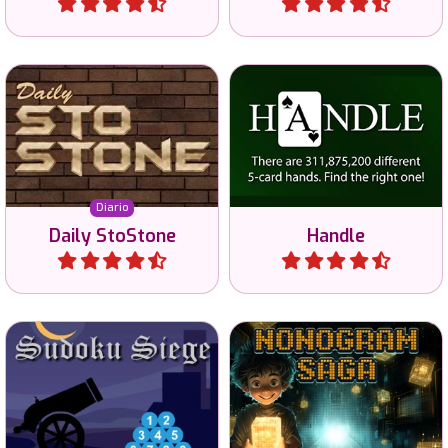
Nuevos puzzles Sto-Stone
El mejor juego intelectual
todos los días en 3 niveles
con 5 cartas.
de dificultad y 2 tamaños.
Diario
Daily StoStone
Handle
Jugar
Jugar
Un juego de Sudoku
Resuelve los puzzles de
especial con pistas fuera de
Nonogramas y desvela la
la cuadrícula.
imagen.