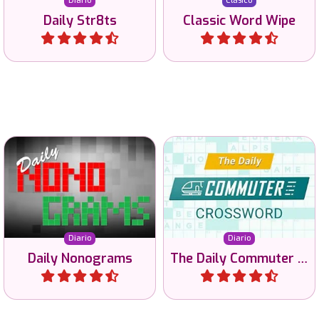
Diario
Clásico
Daily Str8ts
Classic Word Wipe
Jugar
Jugar
Usa tu lógica para resolver
Cada día un nuevo reto de
nonogramas todos los
crucigramas.
días.
Diario
Diario
Daily Nonograms
The Daily Commuter Crossword
Jugar
Jugar