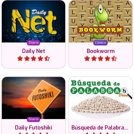
Conecte todas las luces en
Juego clásico de palabras,
este juego de
forma palabras en inglés
rompecabezas diario en 5
con las letras de la grilla.
tamaños diferentes.
Diario
Clásico
Daily Net
Bookworm
Jugar
Jugar
Todo los días juegos de
Juega rompecabezas de
búsqueda de nuevas
Futoshiki en 2 dificultades y
palabras en 3 tamaños
3 tamaños.
diferentes.
Diario
Daily Futoshiki
Búsqueda de Palabras Diaria
Jugar
Jugar