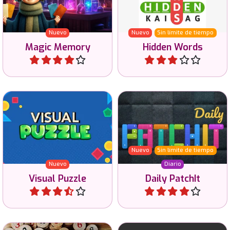
este juego de «Magic
letras.
Memory».
Nuevo
Nuevo
Sin límite de tiempo
Magic Memory
Hidden Words
Jugar
Jugar
Juego diario de puzles
Encuentra la vista 2D de
lógicos con Patches, en 6
una figura 3D o viceversa.
tamaños y 3 niveles de
dificultad.
Nuevo
Sin límite de tiempo
Nuevo
Diario
Visual Puzzle
Daily PatchIt
Jugar
Jugar