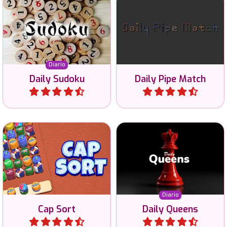
Todos los días un nuevo
Juega al Rompecabezas de
Sudoku con 4 niveles de
Tuberías Diario en 3
dificultad.
tamaños diferentes.
Diario
Daily Sudoku
Daily Pipe Match
Jugar
Jugar
Resuelve los rompecabezas
Divertido juego de ordenar
diarios de Queens en 3
tapas de botellas.
tamaños diferentes.
Diario
Cap Sort
Daily Queens
Jugar
Jugar