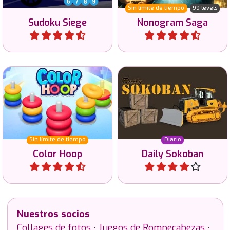
Sin límite de tiempo
99 levels
Sudoku Siege
Nonogram Saga
Jugar
Jugar
Intenta ordenar todos los
Todos los días un nuevo
aros por color.
Sokoban.
Sin límite de tiempo
Diario
Color Hoop
Daily Sokoban
Jugar
Jugar
Nuestros socios
Collages de fotos
·
Juegos de Rompecabezas
·