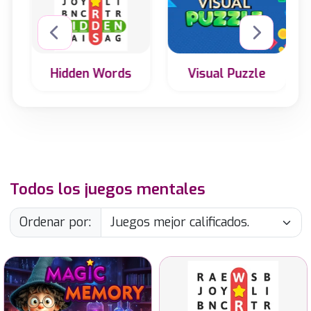
Hidden Words
Visual Puzzle
Encuentra las
Encuentra la
palabras ocultas
vista 2D de una
en esta sopa de
figura 3D o
letras.
viceversa.
Todos los juegos mentales
Ordenar por:
Encuentra rápidamente los
Encuentra las palabras
objetos mágicos ocultos en
ocultas en esta sopa de