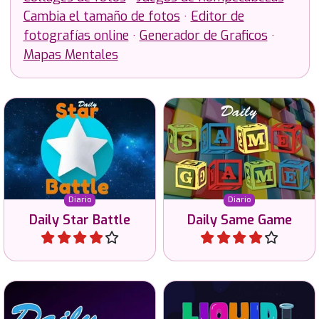
Cambia el tamaño de fotos
·
Editor de
fotografías online
·
Generador de Graficos
·
Mapas Mentales
Resuelve los rompecabezas
Resuelve el mismo puzzle
diarios de Star Battle en 3
en 4 tamaños y 2 niveles
tamaños diferentes.
de dificultad.
Diario
Diario
Daily Star Battle
Daily Same Game
Jugar
Jugar