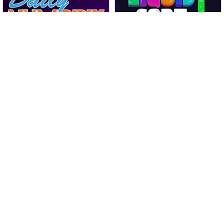
Conecta los números en
Juego de clasificación con
este juego de Daily
líquidos.
Numbrix.
Diario
Daily Numbrix
Liquid Sort
Jugar
Jugar
Todos los días cuatro
Toca todos los bloques y
niveles nuevos de Diagonal
limpia la pantalla.
Sudoku o Sudoku X.
Diario
Tap It Away 3D
Daily Sudoku X
Jugar
Jugar