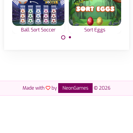
Si
Ball Sort Soccer
Sort Eggs
Nut
Ordena los
Ordena los
balones de fútbol
huevos para
por color.
liberar a los
pájaros.
Made with
by
NeonGames
© 2026