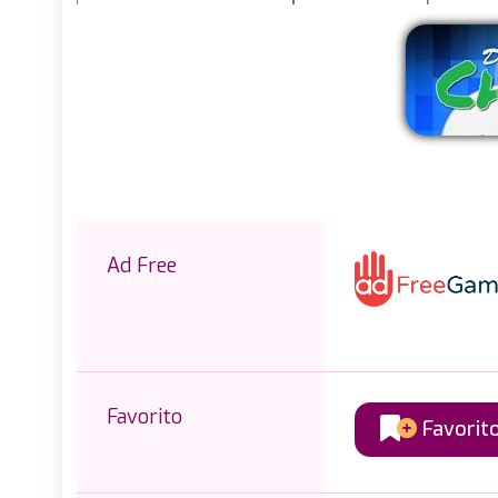
E
Ad Free
Favorito
Favorit