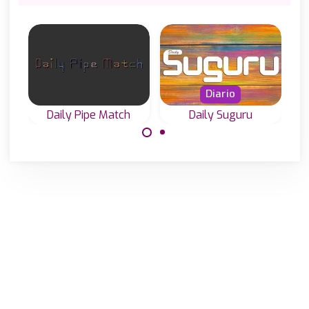
Diario
Daily Pipe Match
Daily Suguru
Juega nuestros
Juega al
rompecabezas
Rompecabezas de
diarios de Suguru
Tuberías Diario en
o Tectonic.
3 tamaños
diferentes.
Made with
by
NeonGames
© 2026