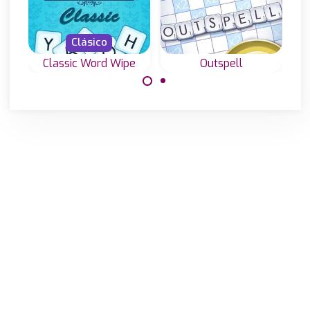
Clásico
Classic Word Wipe
Outspell
Une letras y crea
Un juego de
palabras válidas
palabras y
en este juego
ortografía para
clásico "Word
los amantes del
wipe".
scrabble en
inglés.