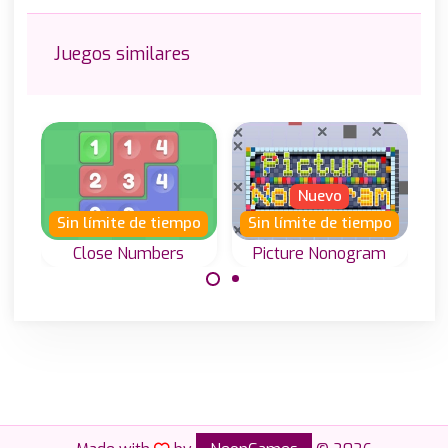
Juegos similares
Nuevo
Sin límite de tiempo
Sin límite de tiempo
Close Numbers
Picture Nonogram
Conecta números
Resuelve los
iguales moviendo
puzzles de
las fichas.
Nonogramas y
revela la imagen
n
en color.