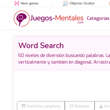
Neon games
Objectos Ocultos
Categorías
Word Search
50 niveles de diversión buscando palabras. L
verticalmente y también en diagonal. Arrastra
Pantella completa
Reiniciar
Ins