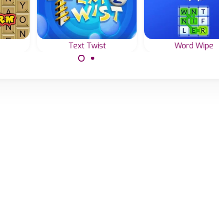
Clásic
wist
Word Wipe
Classic Wor
Prueba el juego de
 letras y
Une letras y
palabras gratuito.
 mayor
palabras vál
 palabras
este juego c
das.
"Word wip