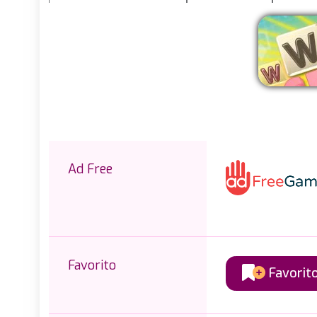
E
Ad Free
Favorito
Favorit