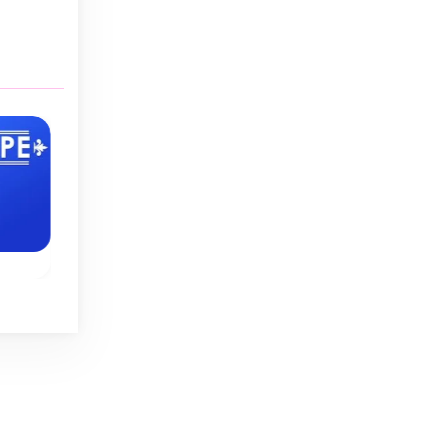
Sin límite de tiem
Clásico
Verano
>700 lev
Classic Word Wipe
Word Search Sum
de
Juego de búsqueda 
Une letras y crea
o.
palabras para
palabras válidas en
disfrutar en verano
este juego clásico
"Word wipe".