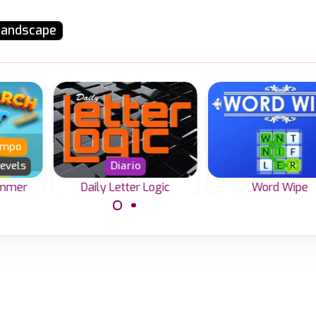
Landscape
iempo
evels
Diario
ummer
Daily Letter Logic
Word Wipe
Prueba el juego 
da de
Todos los días
palabras gratuit
a
nuevos puzzles de
ano.
Word-Fills o Fill-in en
dos tamaños.