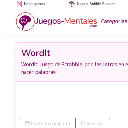
Neon games
Juegos Bubble Shooter
Categorías
WordIt
Wordit: Juego de Scrabble, pon las letras en 
hacer palabras.
Pantella completa
Reiniciar