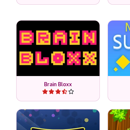
Convié
Entrena tu cerebro en este
Sudoku 
juego de Bloxx.
con 6
Brain Bloxx
Jugar
Coloca los números