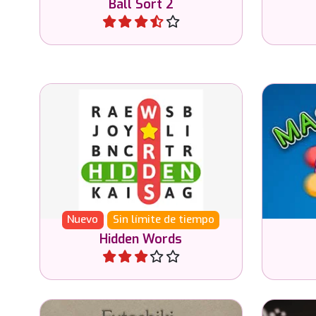
Ball Sort 2
Jugar
Encuentra las palabras ocultas
Rompe 
en esta sopa de letras.
en
Nuevo
Sin límite de tiempo
Hidden Words
Jugar