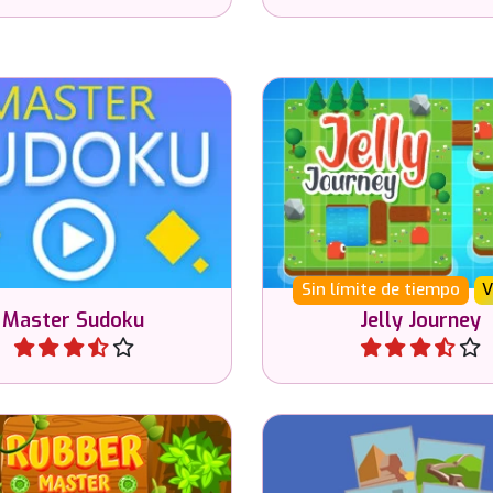
rtete en un maestro de
Usa tu cerebro para es
en este juego de Sudoku
través del portal
 niveles de dificultad.
Sin límite de tiempo
V
Master Sudoku
Jelly Journey
Jugar
Jugar
Adivina la palabr