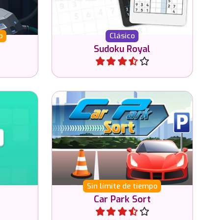
o
Clásico
Sudoku Royal
Jugar
leta el
Ordena los autos en el
estacionamiento por color.
Sin límite de tiempo
Car Park Sort
Jugar