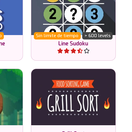
Juega al Sudoku en Cadena con
n las
niveles de dificultad creciente.
o
Sin límite de tiempo
> 600 levels
me
Line Sudoku
Jugar
Ordena la comida y consigue 3
alabras
alimentos idénticos en una
as.
parrilla.