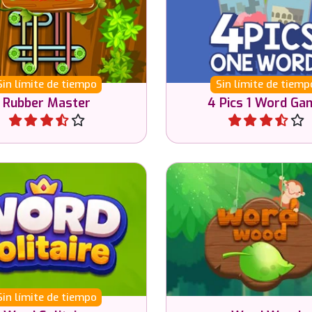
u cerebro y desenreda
correspondiente segú
 las bandas elásticas.
imágenes.
Sin límite de tiempo
Sin límite de tiemp
Rubber Master
4 Pics 1 Word Ga
Jugar
Jugar
ia temas, palabras e
Ayuda al mono y haz p
enes en este juego de
con las letras dad
solitario.
Sin límite de tiempo