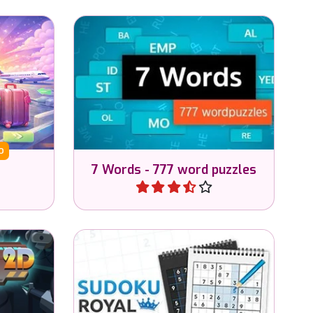
Resuelve los 777 rompecabezas
je en la
de palabras y encuentra las 7
opuerto.
palabras.
o
7 Words - 777 word puzzles
Jugar
limpia la
Intenta dominar el Sudoku en 4
dificultades.