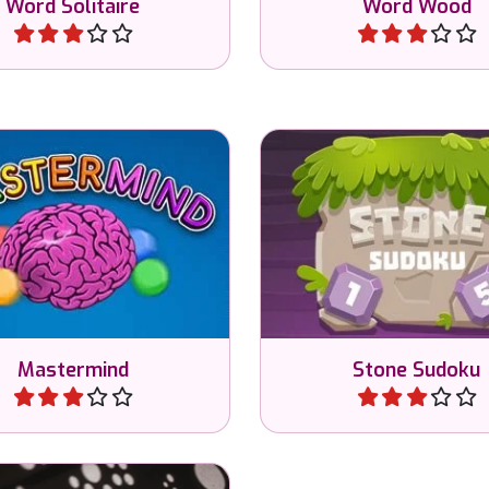
Word Solitaire
Word Wood
Jugar
Jugar
el código y conviértete
Arrastra y suelta pied
 una Mente Maestra.
resolver el Sudok
Mastermind
Stone Sudoku
Jugar
Jugar