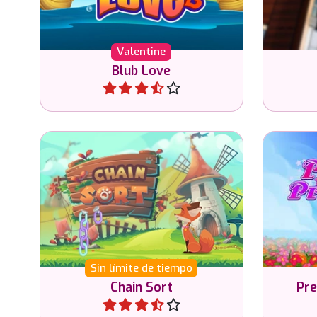
Valentine
Blub Love
Jugar
Ordena todas las cadenas por
Juego 
color.
Sin límite de tiempo
Chain Sort
Pre
Jugar