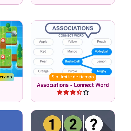
capar a
Elimina palabras conectando
.
grupos de palabras asociadas.
erano
Sin límite de tiempo
Associations - Connect Word
Jugar
a