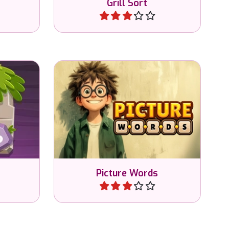
Grill Sort
Jugar
Conecta las letras para formar
ras para
la palabra en inglés de la
u.
imagen.
Picture Words
Jugar