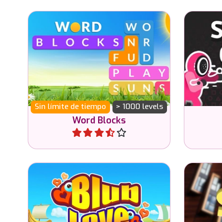
Ear
Encuentra palabras relacionadas
differ
con una categoría.
Sin límite de tiempo
> 1000 levels
Word Blocks
Jugar
Divertido y especial juego de
Un ju
memoria con peces.