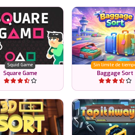
n all the money in 8
Clasifica todo el equipa
ent games of the Squid
sala de llegadas del aer
Game series.
Squid Game
Sin límite de tiemp
Square Game
Baggage Sort
Jugar
Jugar
Toca todas las fichas y 
ego de ordenar en 3D.
pantalla.