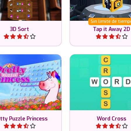
Sin límite de tiemp
3D Sort
Tap it Away 2D
Jugar
Jugar
Conecta letras y comp
de encontrar la palabra.
crucigrama.
tty Puzzle Princess
Word Cross
Jugar
Jugar