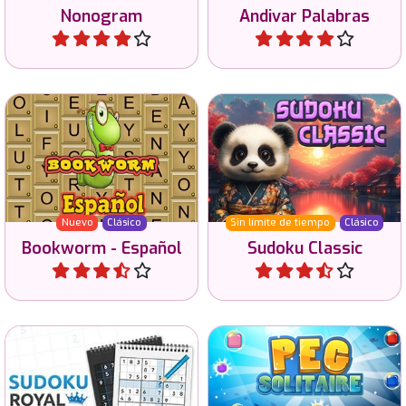
10 niveles de Sudoku
Juego clásico de palabras
clásico, cada nivel más
en español.
difícil.
Nuevo
Clásico
Sin límite de tiempo
Clásico
Bookworm - Español
Sudoku Classic
Jugar
Jugar
Intenta dominar el Sudoku
Clásico juego de solitario
en 4 dificultades.
con clavijas.