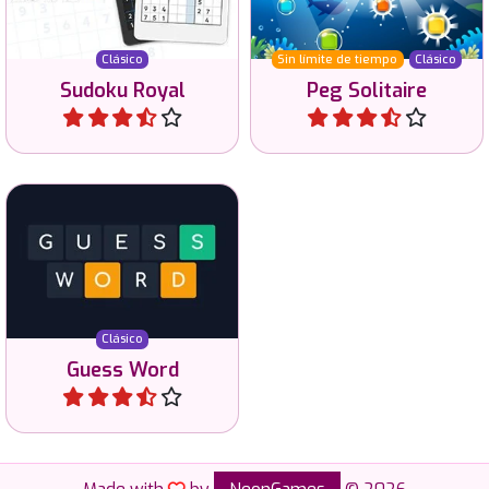
Clásico
Sin límite de tiempo
Clásico
Sudoku Royal
Peg Solitaire
Jugar
Jugar
Adivina la palabra inglesa
de 4, 5 o 6 letras.
Clásico
Guess Word
Jugar
Made with
by
NeonGames
© 2026