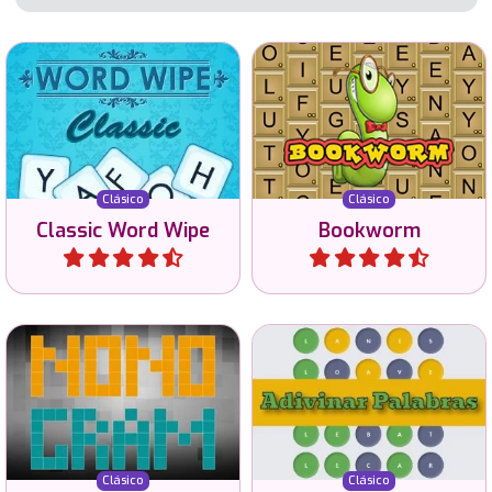
Une letras y crea palabras
Juego clásico de palabras,
válidas en este juego
forma palabras en inglés
clásico "Word wipe".
con las letras de la grilla.
Clásico
Clásico
Classic Word Wipe
Bookworm
Jugar
Jugar
Utiliza la lógica para
Adivina la palabra en
resolver estos
español de 5 letras en 6
nonogramas en 3 tamaños
intentos.
diferentes.
Clásico
Clásico
Nonogram
Andivar Palabras
Jugar
Jugar