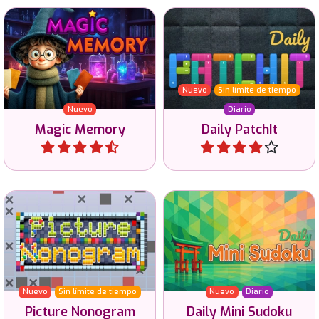
Encuentra rápidamente los
Juego diario de puzles
objetos mágicos ocultos en
lógicos con Patches, en 6
este juego de «Magic
tamaños y 3 niveles de
Memory».
dificultad.
Nuevo
Sin límite de tiempo
Nuevo
Diario
Magic Memory
Daily PatchIt
Jugar
Jugar
Resuelve los puzzles de
Todos los días un nuevo
Nonogramas y revela la
Mini Sudoku (6x6 y 8x8)
imagen en color.
con 4 niveles de dificultad.
Nuevo
Sin límite de tiempo
Nuevo
Diario
Picture Nonogram
Daily Mini Sudoku