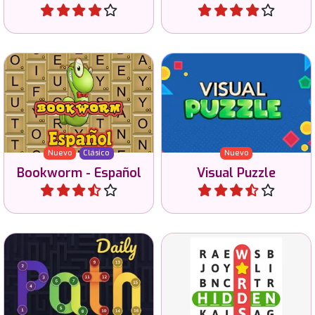
Jugar
Jugar
Juego clásico de palabras
Encuentra la vista 2D de
en español.
una figura 3D o viceversa.
Nuevo
Clásico
Nuevo
Bookworm - Español
Visual Puzzle
Jugar
Jugar
Juega rompecabezas Zip
Encuentra las palabras
diarios en 4 tamaños y 4
ocultas en esta sopa de
dificultades.
letras.