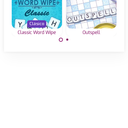
Clásico
Classic Word Wipe
Outspell
Une letras y crea
Un juego de
palabras válidas
palabras y
en este juego
ortografía para
clásico "Word
los amantes del
wipe".
scrabble en
inglés.
Made with
by
NeonGames
© 2026