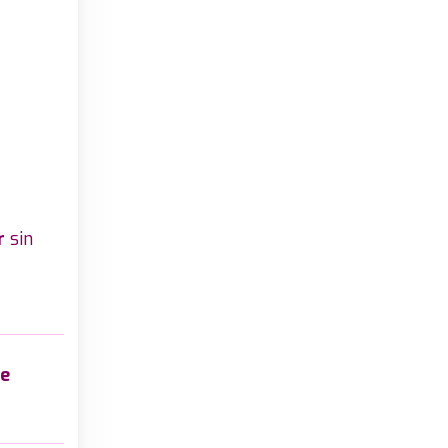
r
sin
he